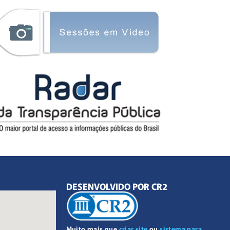
DESENVOLVIDO POR CR2
Muito mais que
criar site
ou
sistema para