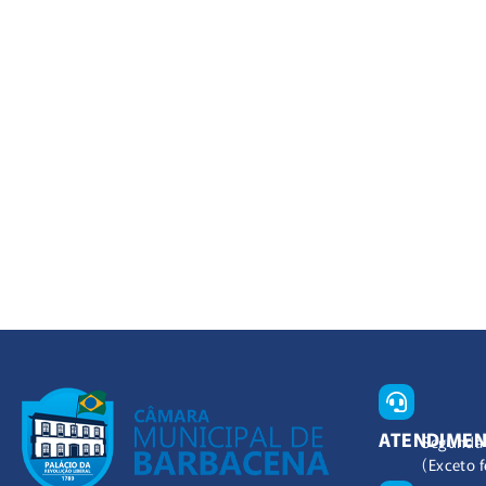
ATENDIME
Segunda 
(Exceto f