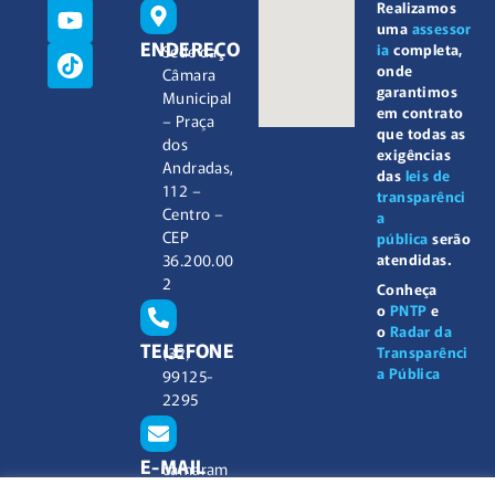
Realizamos
uma
assessor
ENDEREÇO
ia
completa,
Sede da
onde
Câmara
garantimos
Municipal
em contrato
– Praça
que todas as
dos
exigências
Andradas,
das
leis de
112 –
transparênci
Centro –
a
CEP
pública
serão
atendidas.
36.200.00
2
Conheça
o
PNTP
e
o
Radar da
TELEFONE
Transparênci
(32)
a Pública
99125-
2295
E-MAIL
camaram
unicipal@