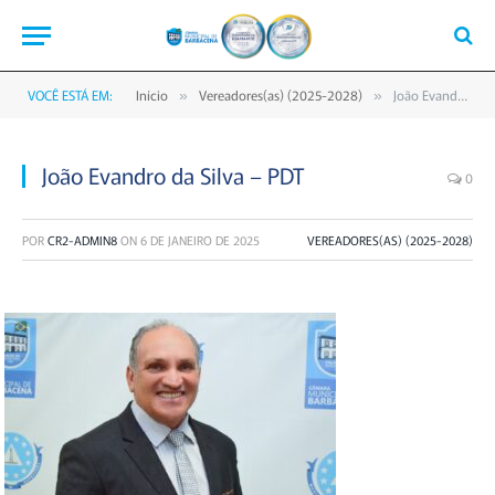
VOCÊ ESTÁ EM:
Início
Vereadores(as) (2025-2028)
João Evandro da Silva – PDT
»
»
João Evandro da Silva – PDT
0
POR
CR2-ADMIN8
ON
6 DE JANEIRO DE 2025
VEREADORES(AS) (2025-2028)