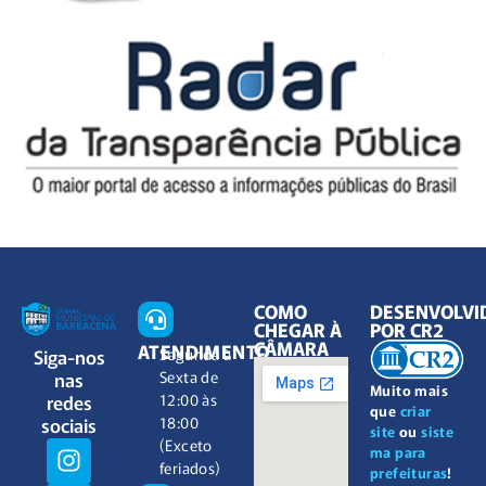
COMO
DESENVOLVI
CHEGAR À
POR CR2
CÂMARA
ATENDIMENTO
Siga-nos
Segunda à
nas
Sexta de
Muito mais
redes
12:00 às
que
criar
sociais
18:00
site
ou
siste
(Exceto
ma para
feriados)
prefeituras
!