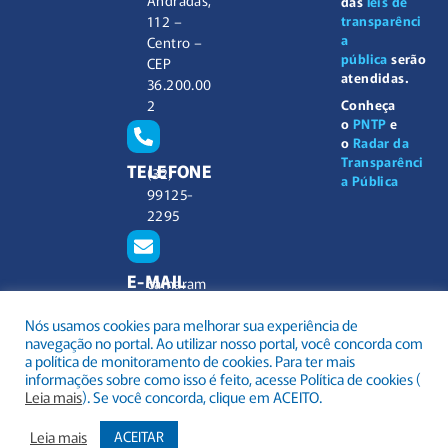
das
leis de
112 –
transparênci
a
Centro –
pública
serão
CEP
atendidas.
36.200.00
2
Conheça
o
PNTP
e
o
Radar da
Transparênci
TELEFONE
(32)
a Pública
99125-
2295
E-MAIL
camaram
unicipal@
Nós usamos cookies para melhorar sua experiência de
barbacen
navegação no portal. Ao utilizar nosso portal, você concorda com
a.mg.gov.
a política de monitoramento de cookies. Para ter mais
br
informações sobre como isso é feito, acesse Política de cookies (
Leia mais
). Se você concorda, clique em ACEITO.
Leia mais
ACEITAR
.
Todos os direitos reservados a Câmara Municipal Barbacena