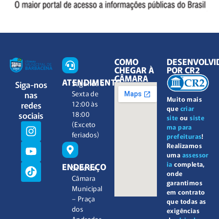
COMO
DESENVOLVI
CHEGAR À
POR CR2
CÂMARA
ATENDIMENTO
Siga-nos
Segunda à
nas
Sexta de
Muito mais
redes
12:00 às
que
criar
sociais
18:00
site
ou
siste
(Exceto
ma para
feriados)
prefeituras
!
Realizamos
uma
assessor
ia
completa,
ENDEREÇO
Sede da
onde
Câmara
garantimos
Municipal
em contrato
– Praça
que todas as
dos
exigências
Andradas,