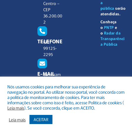
a
Centro –
pública
serão
CEP
atendidas.
36.200.00
2
Conheça
o
PNTP
e
o
Radar da
Transparênci
TELEFONE
(32)
a Pública
99125-
2295
E-MAIL
camaram
unicipal@
Nós usamos cookies para melhorar sua experiência de
barbacen
navegação no portal. Ao utilizar nosso portal, você concorda com
a.mg.gov.
a política de monitoramento de cookies. Para ter mais
br
informações sobre como isso é feito, acesse Política de cookies (
Leia mais
). Se você concorda, clique em ACEITO.
Leia mais
ACEITAR
.
Todos os direitos reservados a Câmara Municipal Barbacena
Mapa do Site
Acessar Área Administrativa
Acessar o Webmail