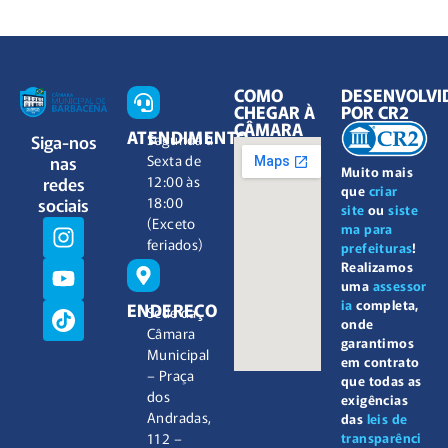
COMO
DESENVOLVI
CHEGAR À
POR CR2
CÂMARA
ATENDIMENTO
Siga-nos
Segunda à
nas
Sexta de
Muito mais
redes
12:00 às
que
criar
sociais
18:00
site
ou
siste
(Exceto
ma para
feriados)
prefeituras
!
Realizamos
uma
assessor
ia
completa,
ENDEREÇO
Sede da
onde
Câmara
garantimos
Municipal
em contrato
– Praça
que todas as
dos
exigências
Andradas,
das
leis de
112 –
transparênci