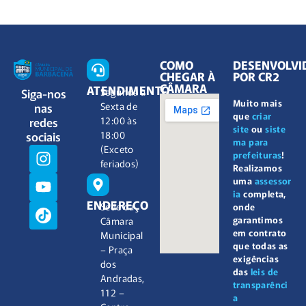
COMO
DESENVOLVI
CHEGAR À
POR CR2
CÂMARA
ATENDIMENTO
Siga-nos
Segunda à
Muito mais
nas
Sexta de
que
criar
redes
12:00 às
site
ou
siste
sociais
18:00
ma para
(Exceto
prefeituras
!
feriados)
Realizamos
uma
assessor
ia
completa,
ENDEREÇO
Sede da
onde
garantimos
Câmara
em contrato
Municipal
que todas as
– Praça
exigências
dos
das
leis de
Andradas,
transparênci
112 –
a