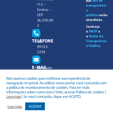
das
leis de
112 –
transparênci
Centro –
a
CEP
pública
serão
atendidas.
36.200.00
2
Conheça
o
PNTP
e
o
Radar da
TELEFONE
Transparênci
(32)
a Pública
99125-
2295
E-MAIL
camaram
unicipal@
Nós usamos cookies para melhorar sua experiência de
barbacen
navegação no portal. Ao utilizar nosso portal, você concorda com
a.mg.gov.
a política de monitoramento de cookies. Para ter mais
br
informações sobre como isso é feito, acesse Política de cookies (
Leia mais
). Se você concorda, clique em ACEITO.
Leia mais
ACEITAR
.
Todos os direitos reservados a Câmara Municipal Barbacena
Mapa do Site
Acessar Área Administrativa
Acessar o Webmail