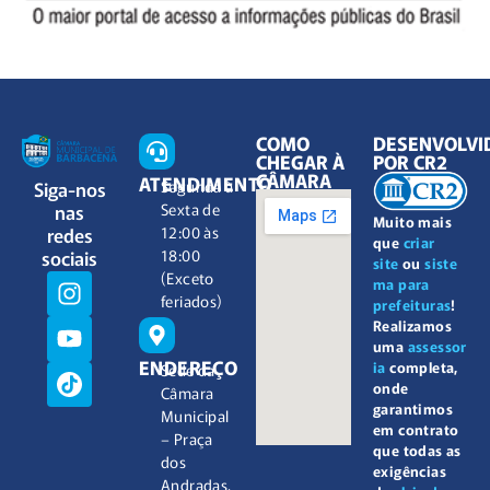
COMO
DESENVOLVI
CHEGAR À
POR CR2
CÂMARA
ATENDIMENTO
Siga-nos
Segunda à
nas
Sexta de
Muito mais
redes
12:00 às
que
criar
sociais
18:00
site
ou
siste
(Exceto
ma para
feriados)
prefeituras
!
Realizamos
uma
assessor
ENDEREÇO
ia
completa,
Sede da
onde
Câmara
garantimos
Municipal
em contrato
– Praça
que todas as
dos
exigências
Andradas,