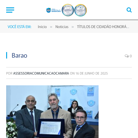
VOCÊ ESTÁ EM:
Início
Notícias
TÍTULOS DE CIDADÃO HONORÁRIO, BENÉMÉRITO E HOMENAGEM À ESCOLA “A MARÉ” MARCAM NOITE SOLENE NA CÂMARA
»
»
Barao
0
POR
ASSESSORIACOMUNICACAOCAMARA
ON
16 DE JUNHO DE 2025