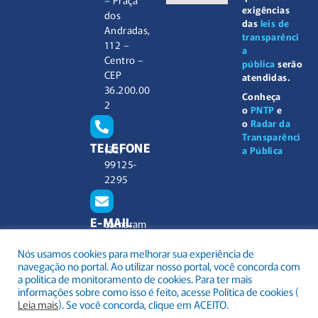
exigências
dos
das
leis de
Andradas,
transparênci
112 –
a
Centro –
pública
serão
CEP
atendidas.
36.200.00
Conheça
2
o
PNTP
e
o
Radar da
Transparênci
TELEFONE
(32)
a Pública
99125-
2295
E-MAIL
camaram
unicipal@
Nós usamos cookies para melhorar sua experiência de
barbacen
navegação no portal. Ao utilizar nosso portal, você concorda com
a.mg.gov.
a política de monitoramento de cookies. Para ter mais
br
informações sobre como isso é feito, acesse Política de cookies (
Leia mais
). Se você concorda, clique em ACEITO.