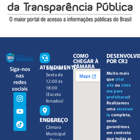
COMO
DESENVOLVI
CHEGAR À
POR CR2
CÂMARA
ATENDIMENTO
Siga-nos
Segunda à
Muito mais
nas
Sexta de
que
criar
redes
12:00 às
site
ou
siste
sociais
18:00
ma para
(Exceto
prefeituras
!
feriados)
Realizamos
uma
assessor
ia
completa,
ENDEREÇO
Sede da
onde
garantimos
Câmara
em contrato
Municipal
que todas as
– Praça