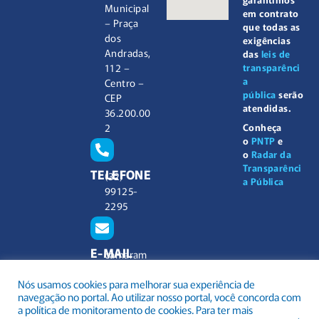
Municipal
em contrato
– Praça
que todas as
dos
exigências
Andradas,
das
leis de
112 –
transparênci
a
Centro –
pública
serão
CEP
atendidas.
36.200.00
2
Conheça
o
PNTP
e
o
Radar da
Transparênci
TELEFONE
(32)
a Pública
99125-
2295
E-MAIL
camaram
unicipal@
Nós usamos cookies para melhorar sua experiência de
barbacen
navegação no portal. Ao utilizar nosso portal, você concorda com
a.mg.gov.
a política de monitoramento de cookies. Para ter mais
br