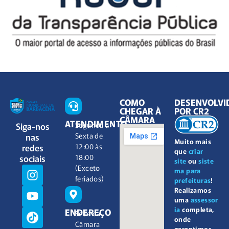
COMO
DESENVOLVI
CHEGAR À
POR CR2
CÂMARA
ATENDIMENTO
Siga-nos
Segunda à
nas
Sexta de
Muito mais
redes
12:00 às
que
criar
sociais
18:00
site
ou
siste
(Exceto
ma para
feriados)
prefeituras
!
Realizamos
uma
assessor
ia
completa,
ENDEREÇO
Sede da
onde
Câmara
garantimos