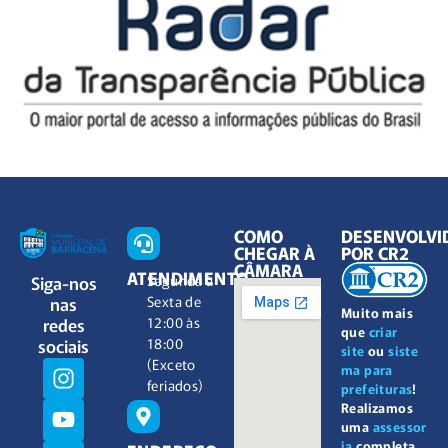
COMO
DESENVOLVI
CHEGAR À
POR CR2
CÂMARA
ATENDIMENTO
Siga-nos
Segunda à
nas
Sexta de
Muito mais
redes
12:00 às
que
criar
sociais
18:00
site
ou
siste
(Exceto
ma para
feriados)
prefeituras
!
Realizamos
uma
assessor
ia
completa,