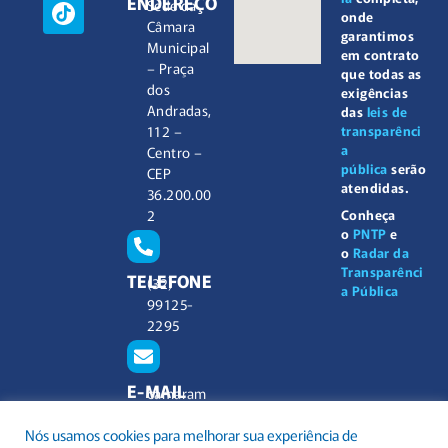
ENDEREÇO
Sede da
onde
Câmara
garantimos
Municipal
em contrato
– Praça
que todas as
dos
exigências
Andradas,
das
leis de
112 –
transparênci
a
Centro –
pública
serão
CEP
atendidas.
36.200.00
2
Conheça
o
PNTP
e
o
Radar da
Transparênci
TELEFONE
(32)
a Pública
99125-
2295
E-MAIL
camaram
unicipal@
Nós usamos cookies para melhorar sua experiência de
barbacen