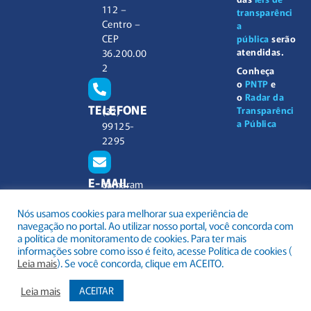
112 –
transparênci
Centro –
a
CEP
pública
serão
atendidas.
36.200.00
2
Conheça
o
PNTP
e
o
Radar da
TELEFONE
Transparênci
(32)
a Pública
99125-
2295
E-MAIL
camaram
unicipal@
Nós usamos cookies para melhorar sua experiência de
barbacen
navegação no portal. Ao utilizar nosso portal, você concorda com
a.mg.gov.
a política de monitoramento de cookies. Para ter mais
br
informações sobre como isso é feito, acesse Política de cookies (
Leia mais
). Se você concorda, clique em ACEITO.
Leia mais
ACEITAR
.
Todos os direitos reservados a Câmara Municipal Barbacena
Mapa do Site
Acessar Área Administrativa
Acessar o Webmail