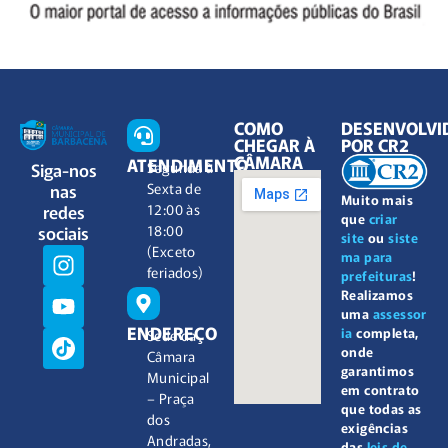
COMO
DESENVOLVI
CHEGAR À
POR CR2
CÂMARA
ATENDIMENTO
Siga-nos
Segunda à
nas
Sexta de
Muito mais
redes
12:00 às
que
criar
sociais
18:00
site
ou
siste
(Exceto
ma para
feriados)
prefeituras
!
Realizamos
uma
assessor
ENDEREÇO
ia
completa,
Sede da
onde
Câmara
garantimos
Municipal
em contrato
– Praça
que todas as
dos
exigências
Andradas,
das
leis de