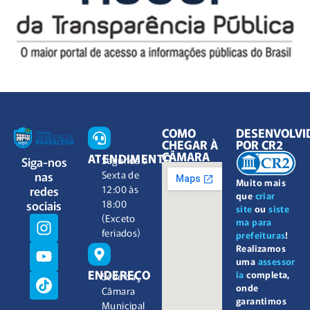
COMO
DESENVOLVI
CHEGAR À
POR CR2
CÂMARA
ATENDIMENTO
Siga-nos
Segunda à
nas
Sexta de
Muito mais
redes
12:00 às
que
criar
sociais
18:00
site
ou
siste
(Exceto
ma para
feriados)
prefeituras
!
Realizamos
uma
assessor
ENDEREÇO
ia
completa,
Sede da
onde
Câmara
garantimos
Municipal