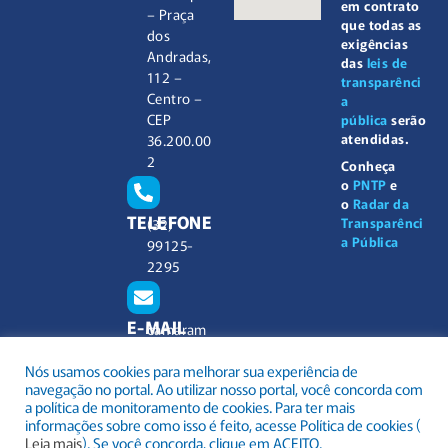
em contrato
– Praça
que todas as
dos
exigências
Andradas,
das
leis de
112 –
transparênci
Centro –
a
CEP
pública
serão
atendidas.
36.200.00
2
Conheça
o
PNTP
e
o
Radar da
TELEFONE
Transparênci
(32)
a Pública
99125-
2295
E-MAIL
camaram
unicipal@
Nós usamos cookies para melhorar sua experiência de
barbacen
navegação no portal. Ao utilizar nosso portal, você concorda com
a.mg.gov.
a política de monitoramento de cookies. Para ter mais
br
informações sobre como isso é feito, acesse Política de cookies (
Leia mais
). Se você concorda, clique em ACEITO.