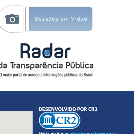
DESENVOLVIDO POR CR2
Muito mais que
criar site
ou
sistema para