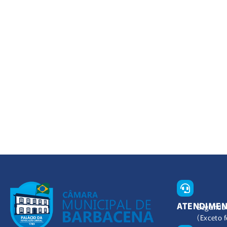
ATENDIME
Segunda 
(Exceto f