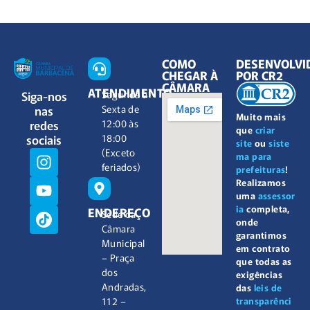
COMO
DESENVOLVI
CHEGAR À
POR CR2
CÂMARA
ATENDIMENTO
Siga-nos
Segunda à
nas
Sexta de
Muito mais
redes
12:00 às
que
criar
sociais
18:00
site
ou
siste
(Exceto
ma para
feriados)
prefeituras
!
Realizamos
uma
assessor
ia
completa,
ENDEREÇO
Sede da
onde
Câmara
garantimos
Municipal
em contrato
– Praça
que todas as
dos
exigências
Andradas,
das
leis de
112 –
transparênci