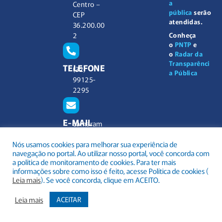
a
Centro –
pública
serão
CEP
atendidas.
36.200.00
2
Conheça
o
PNTP
e
o
Radar da
Transparênci
TELEFONE
(32)
a Pública
99125-
2295
E-MAIL
camaram
unicipal@
Nós usamos cookies para melhorar sua experiência de
barbacen
navegação no portal. Ao utilizar nosso portal, você concorda com
a.mg.gov.
a política de monitoramento de cookies. Para ter mais
br
informações sobre como isso é feito, acesse Política de cookies (
Leia mais
). Se você concorda, clique em ACEITO.
Leia mais
ACEITAR
.
Todos os direitos reservados a Câmara Municipal Barbacena
Mapa do Site
Acessar Área Administrativa
Acessar o Webmail