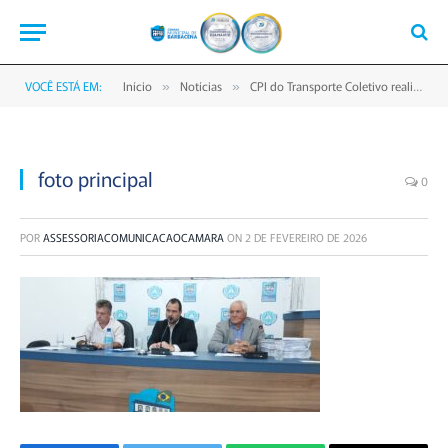
VOCÊ ESTÁ EM:
Início
Notícias
CPI do Transporte Coletivo realiza oitivas de gestores municipais na Câmara de Barbacena
»
»
foto principal
0
POR
ASSESSORIACOMUNICACAOCAMARA
ON
2 DE FEVEREIRO DE 2026