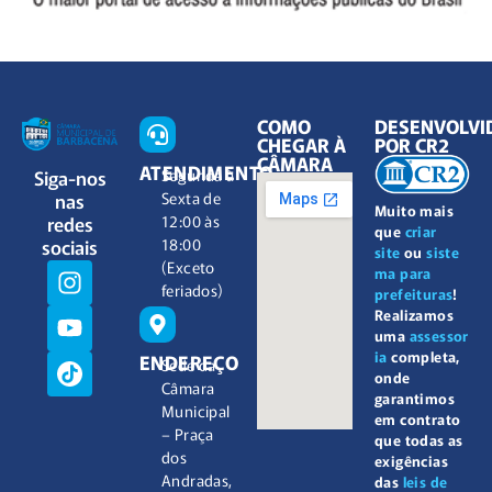
COMO
DESENVOLVI
CHEGAR À
POR CR2
CÂMARA
ATENDIMENTO
Siga-nos
Segunda à
nas
Sexta de
Muito mais
redes
12:00 às
que
criar
sociais
18:00
site
ou
siste
(Exceto
ma para
feriados)
prefeituras
!
Realizamos
uma
assessor
ia
completa,
ENDEREÇO
Sede da
onde
Câmara
garantimos
Municipal
em contrato
– Praça
que todas as
dos
exigências
Andradas,
das
leis de