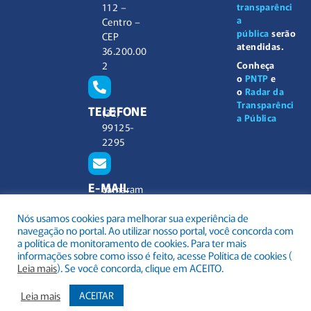
112 –
transparênci
a
Centro –
pública
serão
CEP
atendidas.
36.200.00
2
Conheça
o
PNTP
e
o
Radar da
Transparênci
TELEFONE
(32)
a Pública
99125-
2295
E-MAIL
camaram
unicipal@
Nós usamos cookies para melhorar sua experiência de
barbacen
navegação no portal. Ao utilizar nosso portal, você concorda com
a.mg.gov.
a política de monitoramento de cookies. Para ter mais
br
informações sobre como isso é feito, acesse Política de cookies (
Leia mais
). Se você concorda, clique em ACEITO.
Leia mais
ACEITAR
.
Todos os direitos reservados a Câmara Municipal Barbacena