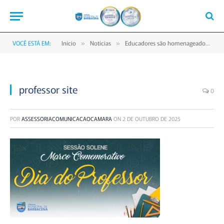
VOCÊ ESTÁ EM:
Início
Notícias
Educadores são homenageados pelo Legislativo barbacenense no Dia do Professor
»
»
professor site
0
POR
ASSESSORIACOMUNICACAOCAMARA
ON
2 DE OUTUBRO DE 2025