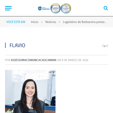
VOCÊ ESTÁ EM:
Início
Notícias
Legislativo de Barbacena presta homenagem a mulheres em celebração ao Dia Internacional da Mulher
»
»
FLAVIO
0
POR
ASSESSORIACOMUNICACAOCAMARA
ON
9 DE MARÇO DE 2026