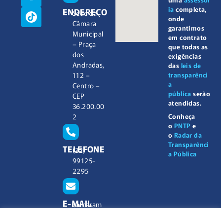
ia
completa,
ENDEREÇO
Sede da
onde
Câmara
garantimos
Municipal
em contrato
– Praça
que todas as
dos
exigências
Andradas,
das
leis de
112 –
transparênci
a
Centro –
pública
serão
CEP
atendidas.
36.200.00
2
Conheça
o
PNTP
e
o
Radar da
Transparênci
TELEFONE
(32)
a Pública
99125-
2295
E-MAIL
camaram
unicipal@