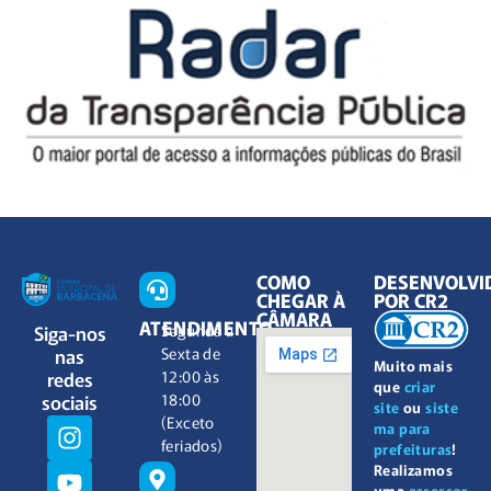
COMO
DESENVOLVI
CHEGAR À
POR CR2
CÂMARA
ATENDIMENTO
Siga-nos
Segunda à
nas
Sexta de
Muito mais
redes
12:00 às
que
criar
sociais
18:00
site
ou
siste
(Exceto
ma para
feriados)
prefeituras
!
Realizamos
uma
assessor