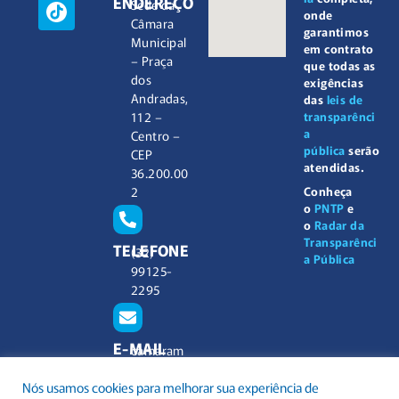
ENDEREÇO
Sede da
onde
Câmara
garantimos
Municipal
em contrato
– Praça
que todas as
dos
exigências
Andradas,
das
leis de
112 –
transparênci
a
Centro –
pública
serão
CEP
atendidas.
36.200.00
2
Conheça
o
PNTP
e
o
Radar da
Transparênci
TELEFONE
(32)
a Pública
99125-
2295
E-MAIL
camaram
unicipal@
Nós usamos cookies para melhorar sua experiência de
barbacen