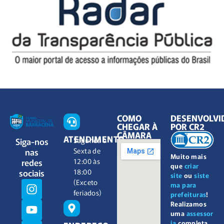
COMO
DESENVOLVI
CHEGAR À
POR CR2
CÂMARA
ATENDIMENTO
Siga-nos
Segunda à
nas
Sexta de
Muito mais
redes
12:00 às
que
criar
sociais
18:00
site
ou
siste
(Exceto
ma para
feriados)
prefeituras
!
Realizamos
uma
assessor
ia
completa,