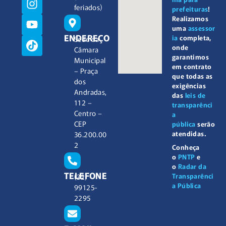
feriados)
prefeituras
!
Realizamos
uma
assessor
ENDEREÇO
ia
completa,
Sede da
onde
Câmara
garantimos
Municipal
em contrato
– Praça
que todas as
dos
exigências
Andradas,
das
leis de
112 –
transparênci
Centro –
a
CEP
pública
serão
atendidas.
36.200.00
2
Conheça
o
PNTP
e
o
Radar da
TELEFONE
Transparênci
(32)
a Pública
99125-
2295