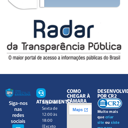
COMO
DESENVOLVI
CHEGAR À
POR CR2
CÂMARA
ATENDIMENTO
Siga-nos
Segunda à
nas
Sexta de
Muito mais
redes
12:00 às
que
criar
sociais
18:00
site
ou
siste
(Exceto
ma para