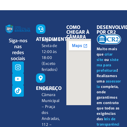
COMO
DESENVOLVI
CHEGAR À
POR CR2
CÂMARA
ATENDIMENTO
Siga-nos
Segunda à
nas
Sexta de
Muito mais
redes
12:00 às
que
criar
sociais
18:00
site
ou
siste
(Exceto
ma para
feriados)
prefeituras
!
Realizamos
uma
assessor
ia
completa,
ENDEREÇO
Sede da
onde
Câmara
garantimos
Municipal
em contrato
– Praça
que todas as
dos
exigências
Andradas,
das
leis de
112 –
transparênci