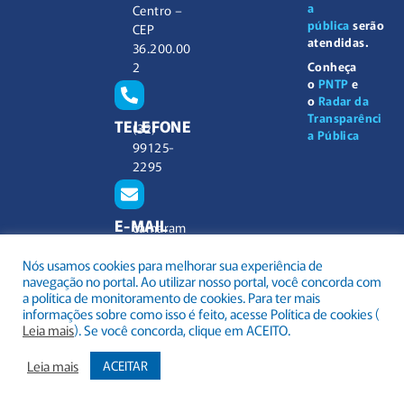
a
Centro –
pública
serão
CEP
atendidas.
36.200.00
2
Conheça
o
PNTP
e
o
Radar da
Transparênci
TELEFONE
(32)
a Pública
99125-
2295
E-MAIL
camaram
unicipal@
Nós usamos cookies para melhorar sua experiência de
barbacen
navegação no portal. Ao utilizar nosso portal, você concorda com
a.mg.gov.
a política de monitoramento de cookies. Para ter mais
br
informações sobre como isso é feito, acesse Política de cookies (
Leia mais
). Se você concorda, clique em ACEITO.
Leia mais
ACEITAR
.
Todos os direitos reservados a Câmara Municipal Barbacena
Mapa do Site
Acessar Área Administrativa
Acessar o Webmail