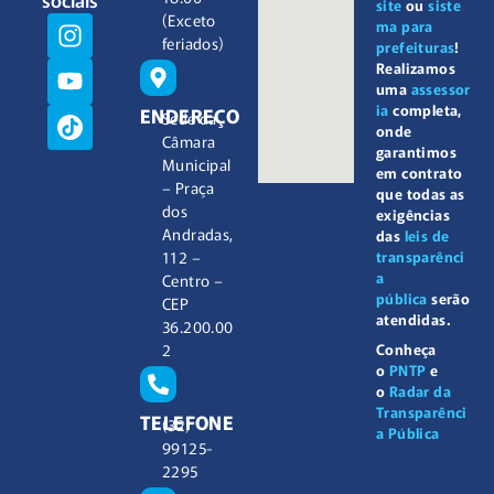
site
ou
siste
(Exceto
ma para
feriados)
prefeituras
!
Realizamos
uma
assessor
ia
completa,
ENDEREÇO
Sede da
onde
Câmara
garantimos
Municipal
em contrato
– Praça
que todas as
dos
exigências
Andradas,
das
leis de
112 –
transparênci
a
Centro –
pública
serão
CEP
atendidas.
36.200.00
2
Conheça
o
PNTP
e
o
Radar da
Transparênci
TELEFONE
(32)
a Pública
99125-
2295