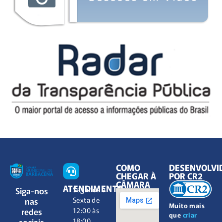
COMO
DESENVOLVI
CHEGAR À
POR CR2
CÂMARA
ATENDIMENTO
Siga-nos
Segunda à
nas
Sexta de
Muito mais
redes
12:00 às
que
criar
sociais
18:00