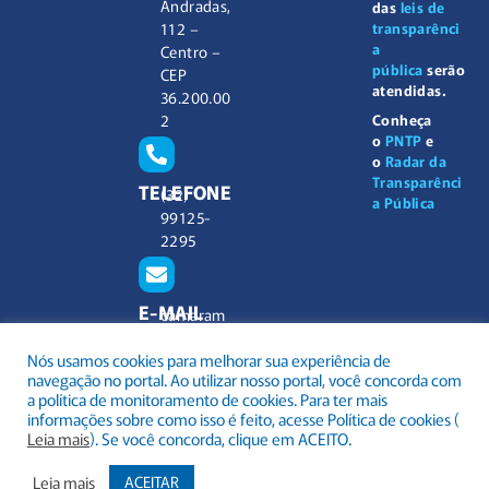
Andradas,
das
leis de
112 –
transparênci
a
Centro –
pública
serão
CEP
atendidas.
36.200.00
2
Conheça
o
PNTP
e
o
Radar da
Transparênci
TELEFONE
(32)
a Pública
99125-
2295
E-MAIL
camaram
unicipal@
Nós usamos cookies para melhorar sua experiência de
barbacen
navegação no portal. Ao utilizar nosso portal, você concorda com
a.mg.gov.
a política de monitoramento de cookies. Para ter mais
br
informações sobre como isso é feito, acesse Política de cookies (
Leia mais
). Se você concorda, clique em ACEITO.
Leia mais
ACEITAR
.
Todos os direitos reservados a Câmara Municipal Barbacena