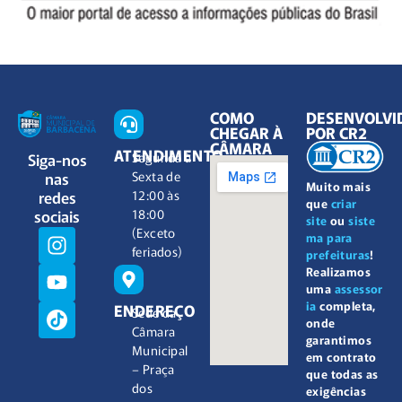
COMO
DESENVOLVI
CHEGAR À
POR CR2
CÂMARA
ATENDIMENTO
Siga-nos
Segunda à
nas
Sexta de
Muito mais
redes
12:00 às
que
criar
sociais
18:00
site
ou
siste
(Exceto
ma para
feriados)
prefeituras
!
Realizamos
uma
assessor
ia
completa,
ENDEREÇO
Sede da
onde
Câmara
garantimos
Municipal
em contrato
– Praça
que todas as
dos
exigências