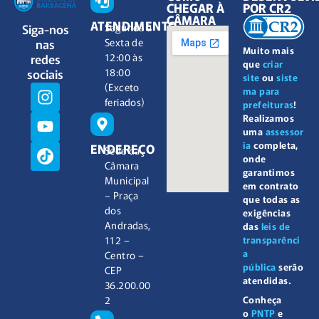
CHEGAR À
POR CR2
CÂMARA
ATENDIMENTO
Siga-nos
Segunda à
nas
Sexta de
Muito mais
redes
12:00 às
que
criar
sociais
18:00
site
ou
siste
(Exceto
ma para
feriados)
prefeituras
!
Realizamos
uma
assessor
ia
completa,
ENDEREÇO
Sede da
onde
Câmara
garantimos
Municipal
em contrato
– Praça
que todas as
dos
exigências
Andradas,
das
leis de
112 –
transparênci
a
Centro –
pública
serão
CEP
atendidas.
36.200.00
2
Conheça
o
PNTP
e