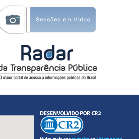
DESENVOLVIDO POR CR2
Muito mais que
criar site
ou
sistema para