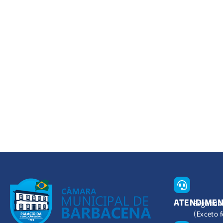
ATENDIME
Segunda 
(Exceto f