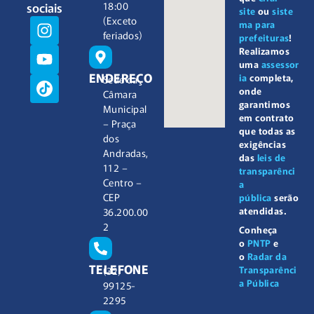
sociais
18:00
site
ou
siste
(Exceto
ma para
feriados)
prefeituras
!
Realizamos
uma
assessor
ENDEREÇO
ia
completa,
Sede da
onde
Câmara
garantimos
Municipal
em contrato
– Praça
que todas as
dos
exigências
Andradas,
das
leis de
112 –
transparênci
Centro –
a
CEP
pública
serão
atendidas.
36.200.00
2
Conheça
o
PNTP
e
o
Radar da
TELEFONE
Transparênci
(32)
a Pública
99125-
2295