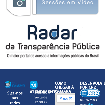
COMO
DESENVOLVI
CHEGAR À
POR CR2
CÂMARA
ATENDIMENTO
Siga-nos
Segunda à
nas
Sexta de
Muito mais
redes
12:00 às
que
criar