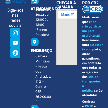
CHEGAR À
POR CR2
CÂMARA
ATENDIMENTO
Siga-nos
Segunda à
nas
Sexta de
Muito mais
redes
12:00 às
que
criar
sociais
18:00
site
ou
siste
(Exceto
ma para
feriados)
prefeituras
!
Realizamos
uma
assessor
ia
completa,
ENDEREÇO
Sede da
onde
Câmara
garantimos
Municipal
em contrato
– Praça
que todas as
dos
exigências
Andradas,
das
leis de
112 –
transparênci
a
Centro –
pública
serão
CEP
atendidas.
36.200.00
2
Conheça
o
PNTP
e