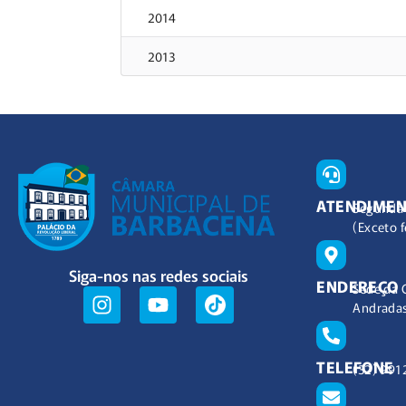
2014
2013
ATENDIME
Segunda 
(Exceto f
Siga-nos nas redes sociais
ENDEREÇO
Sede da 
Andradas
TELEFONE
(32) 991