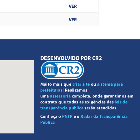
VER
VER
DESENVOLVIDO POR CR2
Muito mais que
criar site
ou
sistema para
prefeituras
! Realizamos
uma
assessoria
completa, onde garantimos em
contrato que todas as exigências das
leis de
transparência pública
serão atendidas.
Conheça o
PNTP
e o
Radar da Transparência
Pública