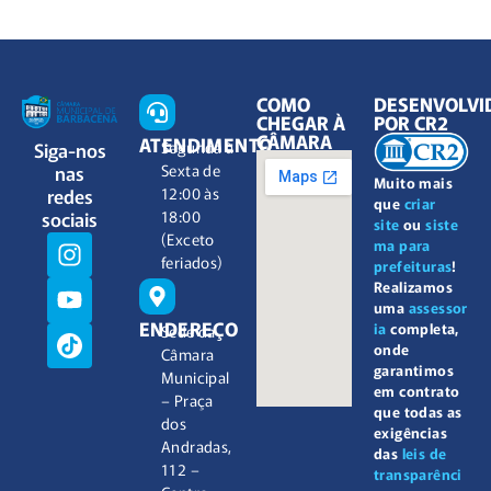
COMO
DESENVOLVI
CHEGAR À
POR CR2
CÂMARA
ATENDIMENTO
Siga-nos
Segunda à
nas
Sexta de
Muito mais
redes
12:00 às
que
criar
sociais
18:00
site
ou
siste
(Exceto
ma para
feriados)
prefeituras
!
Realizamos
uma
assessor
ENDEREÇO
ia
completa,
Sede da
onde
Câmara
garantimos
Municipal
em contrato
– Praça
que todas as
dos
exigências
Andradas,
das
leis de
112 –
transparênci