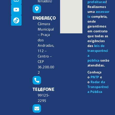
feriados)
prefeituras
!
Realizamos
uma
assessor
ia
completa,
ENDEREÇO
Sede da
onde
Câmara
garantimos
Municipal
em contrato
– Praça
que todas as
dos
exigências
Andradas,
das
leis de
112 –
transparênci
a
Centro –
pública
serão
CEP
atendidas.
36.200.00
2
Conheça
o
PNTP
e
o
Radar da
Transparênci
TELEFONE
(32)
a Pública
99125-
2295