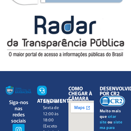
COMO
DESENVOLVI
CHEGAR À
POR CR2
CÂMARA
ATENDIMENTO
Siga-nos
Segunda à
nas
Sexta de
Muito mais
redes
12:00 às
que
criar
sociais
18:00
site
ou
siste
(Exceto
ma para