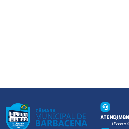
ATENDIME
Segunda 
(Exceto f