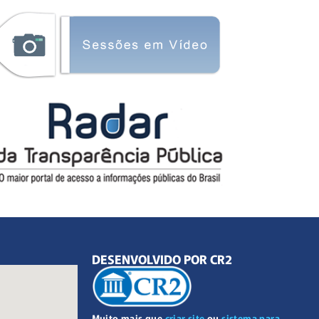
DESENVOLVIDO POR CR2
Muito mais que
criar site
ou
sistema para