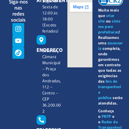
Siga-nos
Segunda à
nas
Sexta de
Muito mais
redes
12:00 às
que
criar
sociais
18:00
site
ou
siste
(Exceto
ma para
feriados)
prefeituras
!
Realizamos
uma
assessor
ia
completa,
ENDEREÇO
Sede da
onde
Câmara
garantimos
Municipal
em contrato
– Praça
que todas as
dos
exigências
Andradas,
das
leis de
112 –
transparênci
a
Centro –
pública
serão
CEP
atendidas.
36.200.00
2
Conheça
o
PNTP
e
o
Radar da
Transparênci