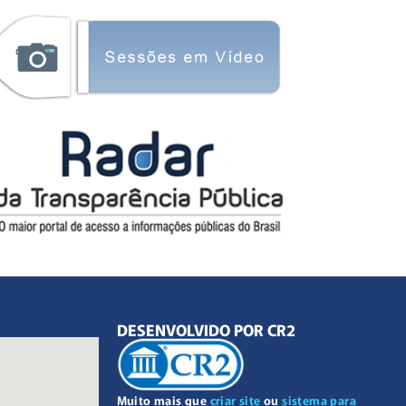
DESENVOLVIDO POR CR2
Muito mais que
criar site
ou
sistema para