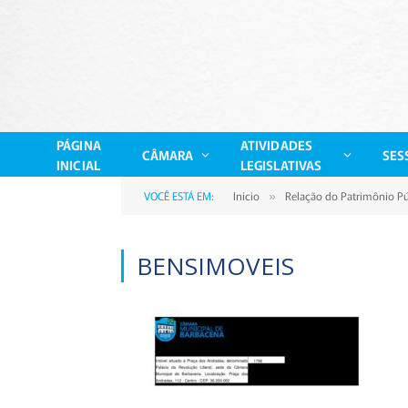
PÁGINA
ATIVIDADES
CÂMARA
SES
INICIAL
LEGISLATIVAS
VOCÊ ESTÁ EM:
Início
Relação do Patrimônio Pú
»
BENSIMOVEIS