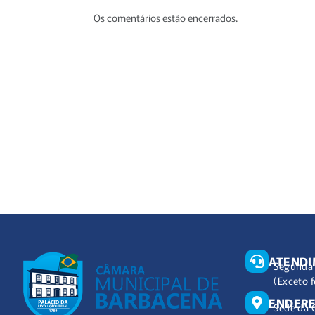
Os comentários estão encerrados.
ATEND
Segunda 
(Exceto f
ENDER
Sede da 