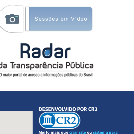
DESENVOLVIDO POR CR2
Muito mais que
criar site
ou
sistema para