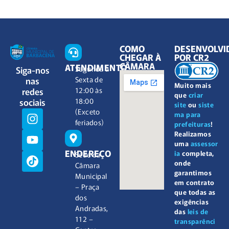
COMO
DESENVOLVI
CHEGAR À
POR CR2
CÂMARA
ATENDIMENTO
Siga-nos
Segunda à
nas
Sexta de
Muito mais
redes
12:00 às
que
criar
sociais
18:00
site
ou
siste
(Exceto
ma para
feriados)
prefeituras
!
Realizamos
uma
assessor
ENDEREÇO
ia
completa,
Sede da
onde
Câmara
garantimos
Municipal
em contrato
– Praça
que todas as
dos
exigências
Andradas,
das
leis de
112 –
transparênci