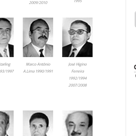
1995
2009/2010
tarling
Marco Antônio
José Higino
993/1997
A.Lima 1990/1991
Ferreira
1992/1994
2007/2008