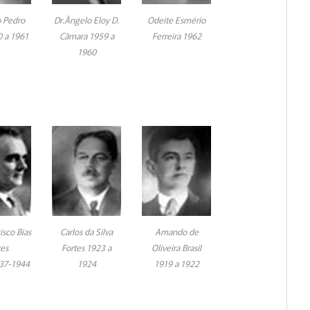
o Pedro
Dr.Ângelo Eloy D.
Odeite Esmério
0 a 1961
Câmara 1959 a
Ferreira 1962
1960
isco Bias
Carlos da Silva
Amando de
tes
Fortes 1923 a
Oliveira Brasil
37-1944
1924
1919 a 1922