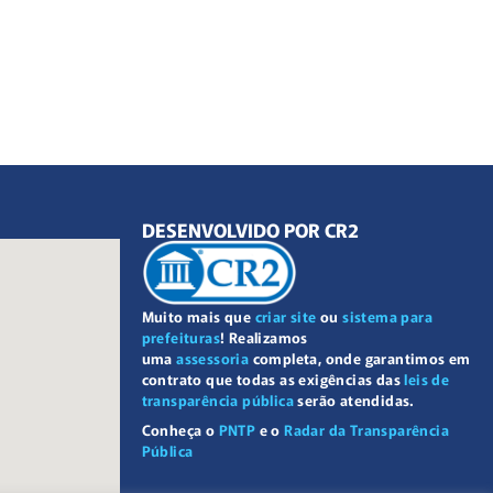
DESENVOLVIDO POR CR2
Muito mais que
criar site
ou
sistema para
prefeituras
! Realizamos
uma
assessoria
completa, onde garantimos em
contrato que todas as exigências das
leis de
transparência pública
serão atendidas.
Conheça o
PNTP
e o
Radar da Transparência
Pública