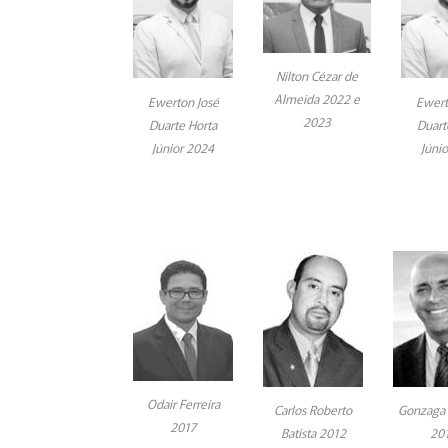
Nilton Cézar de
Almeida 2022 e
Ewerton José
Ewert
2023
Duarte Horta
Duart
Júnior 2024
Júni
Odair Ferreira
Carlos Roberto
Gonzaga 
2017
Batista 2012
20