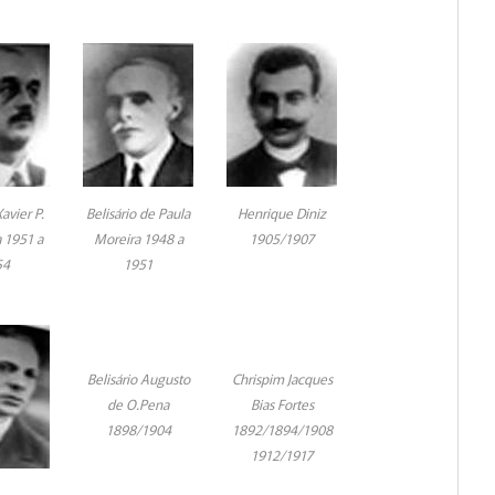
avier P.
Belisário de Paula
Henrique Diniz
 1951 a
Moreira 1948 a
1905/1907
54
1951
Belisário Augusto
Chrispim Jacques
de O.Pena
Bias Fortes
1898/1904
1892/1894/1908
1912/1917