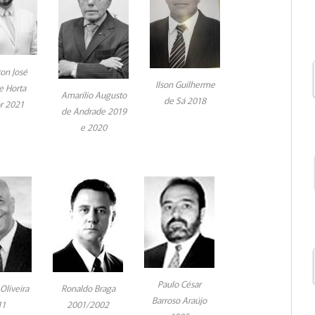
on José
Ilson Guilherme
e Horta
Amarílio Augusto
de Sá 2018
or 2021
de Andrade 2019
e 2020
Paulo César
Oliveira
Ronaldo Braga
Barroso Araújo
11
2001/2002