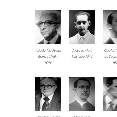
João Batista Souza
Carlos da Mata
Geraldo X
Gomes 1946 a
Machado 1946
de Souza
1948
19
Altair José Savassi
Monsenhor