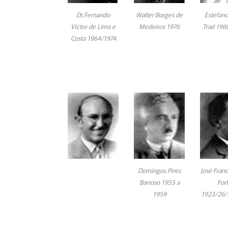
Dr.Fernando
Walter Borges de
Estefan
Victor de Lima e
Medeiros 1976
Trad 196
Costa 1964/1974
Domingos Pires
José Franc
Barroso 1955 a
For
1959
1923/26/