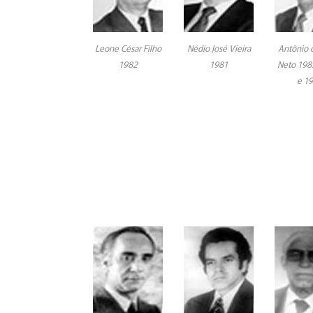
Leone César Filho
Nédio José Vieira
Antônio 
1982
1981
Neto 198
e 1