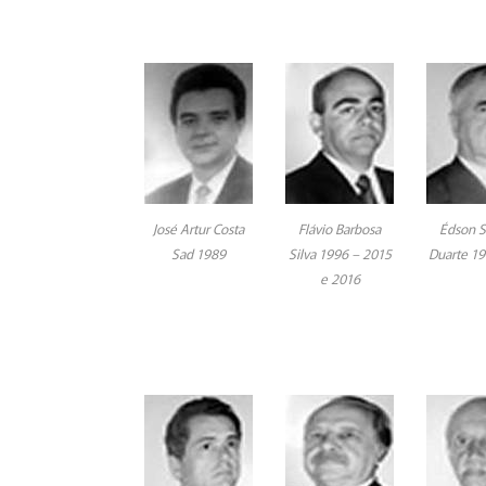
José Artur Costa
Flávio Barbosa
Édson S
Sad 1989
Silva 1996 – 2015
Duarte 1
e 2016