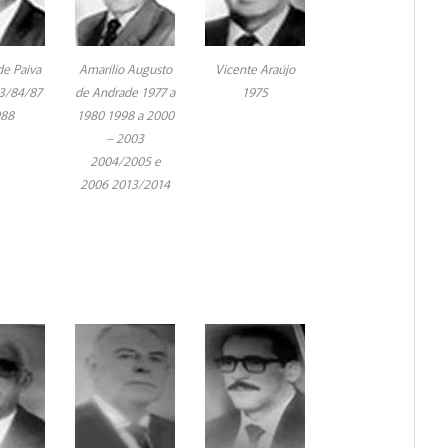
de Paiva
Amarílio Augusto
Vicente Araújo
3/84/87
de Andrade 1977 a
1975
988
1980 1998 a 2000
– 2003
2004/2005 e
2006 2013/2014