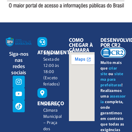
COMO
DESENVOLVI
CHEGAR À
POR CR2
CÂMARA
ATENDIMENTO
Siga-nos
Segunda à
nas
Sexta de
Muito mais
redes
12:00 às
que
criar
sociais
18:00
site
ou
siste
(Exceto
ma para
feriados)
prefeituras
!
Realizamos
uma
assessor
ia
completa,
ENDEREÇO
Sede da
onde
Câmara
garantimos
Municipal
em contrato
– Praça
que todas as
dos
exigências