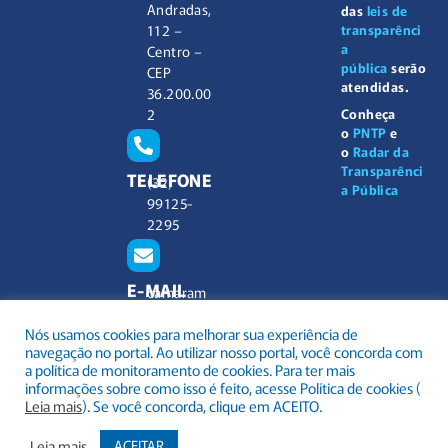
Andradas,
das
leis de
112 –
transparênci
a
Centro –
pública
serão
CEP
atendidas.
36.200.00
2
Conheça
o
PNTP
e
o
Radar da
Transparênci
TELEFONE
(32)
a Pública
99125-
2295
E-MAIL
camaram
unicipal@
Nós usamos cookies para melhorar sua experiência de
barbacen
navegação no portal. Ao utilizar nosso portal, você concorda com
a.mg.gov.
a política de monitoramento de cookies. Para ter mais
br
informações sobre como isso é feito, acesse Política de cookies (
Leia mais
). Se você concorda, clique em ACEITO.
Leia mais
ACEITAR