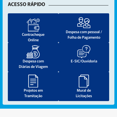
Sessão Solene da
atuação da ARCOM-SC
ACESSO RÁPIDO
Câmara Municipal
em Sessão Solene
Despesa com pessoal /
Contracheque
Folha de Pagamento
Online
Despesa com
E-SIC/Ouvidoria
Diárias de Viagem
Projetos em
Mural de
Tramitação
Licitações