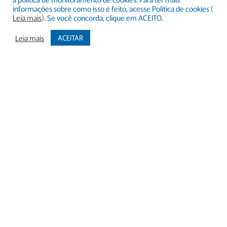
informações sobre como isso é feito, acesse Política de cookies (
Leia mais
). Se você concorda, clique em ACEITO.
Prefeitura e Câmara
Leia mais
ACEITAR
Municipal realizam
audiência pública para
prestação de contas do
1º quadrimestre de
2026