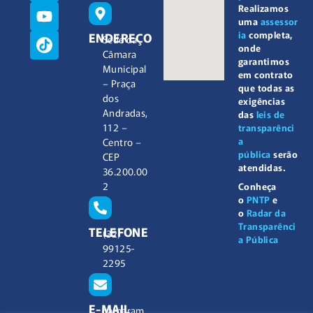
Realizamos
uma
assessor
ia
completa,
ENDEREÇO
Sede da
onde
Câmara
garantimos
Municipal
em contrato
– Praça
que todas as
dos
exigências
Andradas,
das
leis de
112 –
transparênci
a
Centro –
pública
serão
CEP
atendidas.
36.200.00
2
Conheça
o
PNTP
e
o
Radar da
Transparênci
TELEFONE
(32)
a Pública
99125-
2295
E-MAIL
camaram