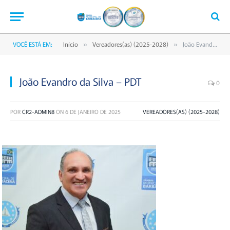
VOCÊ ESTÁ EM:
Início
Vereadores(as) (2025-2028)
João Evandro da Silva – PDT
»
»
João Evandro da Silva – PDT
0
POR
CR2-ADMIN8
ON
6 DE JANEIRO DE 2025
VEREADORES(AS) (2025-2028)