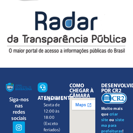
COMO
DESENVOLVI
CHEGAR À
POR CR2
CÂMARA
ATENDIMENTO
Siga-nos
Segunda à
nas
Sexta de
Muito mais
redes
12:00 às
que
criar
sociais
18:00
site
ou
siste
(Exceto
ma para
feriados)
prefeituras
!