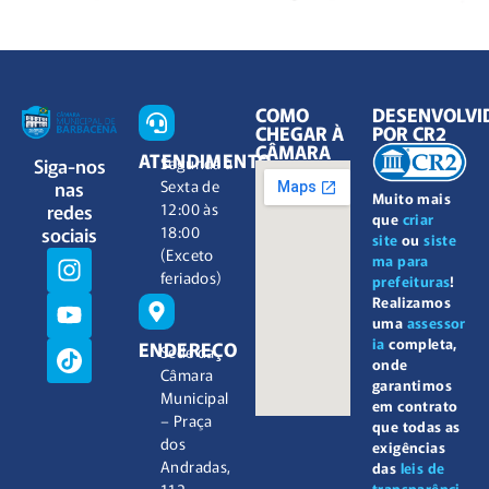
COMO
DESENVOLVI
CHEGAR À
POR CR2
CÂMARA
ATENDIMENTO
Siga-nos
Segunda à
nas
Sexta de
Muito mais
redes
12:00 às
que
criar
sociais
18:00
site
ou
siste
(Exceto
ma para
feriados)
prefeituras
!
Realizamos
uma
assessor
ia
completa,
ENDEREÇO
Sede da
onde
Câmara
garantimos
Municipal
em contrato
– Praça
que todas as
dos
exigências
Andradas,
das
leis de
112 –
transparênci