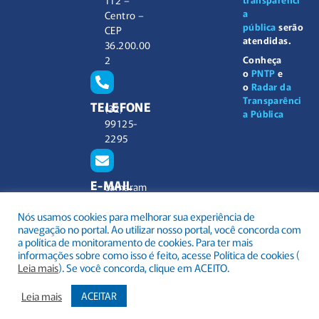
a
Centro –
pública
serão
CEP
atendidas.
36.200.00
2
Conheça
o
PNTP
e
o
Radar da
Transparênci
TELEFONE
(32)
a Pública
99125-
2295
E-MAIL
camaram
unicipal@
Nós usamos cookies para melhorar sua experiência de
barbacen
navegação no portal. Ao utilizar nosso portal, você concorda com
a.mg.gov.
a política de monitoramento de cookies. Para ter mais
br
informações sobre como isso é feito, acesse Política de cookies (
Leia mais
). Se você concorda, clique em ACEITO.
Leia mais
ACEITAR
.
Todos os direitos reservados a Câmara Municipal Barbacena
Mapa do Site
Acessar Área Administrativa
Acessar o Webmail