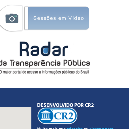
DESENVOLVIDO POR CR2
Muito mais que
criar site
ou
sistema para