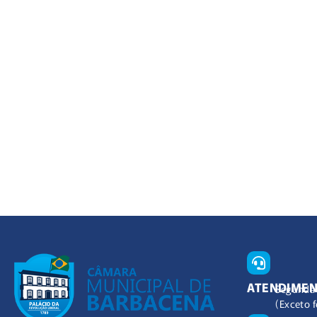
ATENDIME
Segunda 
(Exceto f