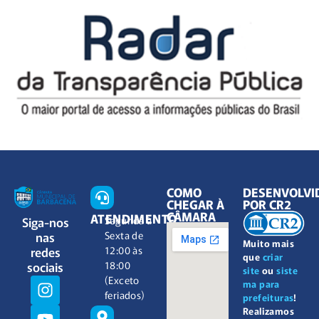
COMO
DESENVOLVI
CHEGAR À
POR CR2
CÂMARA
ATENDIMENTO
Siga-nos
Segunda à
nas
Sexta de
Muito mais
redes
12:00 às
que
criar
sociais
18:00
site
ou
siste
(Exceto
ma para
feriados)
prefeituras
!
Realizamos