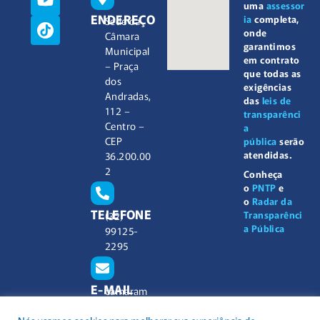
uma
assessor
ENDEREÇO
ia
completa,
Sede da
onde
Câmara
garantimos
Municipal
em contrato
– Praça
que todas as
dos
exigências
Andradas,
das
leis de
112 –
transparênci
Centro –
a
CEP
pública
serão
atendidas.
36.200.00
2
Conheça
o
PNTP
e
o
Radar da
TELEFONE
Transparênci
(32)
a Pública
99125-
2295
E-MAIL
camaram
unicipal@