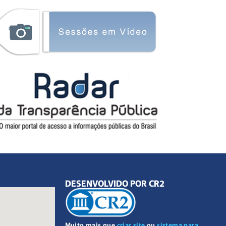
DESENVOLVIDO POR CR2
Muito mais que
criar site
ou
sistema para