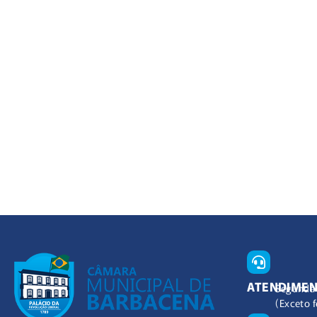
ATENDIME
Segunda 
(Exceto f