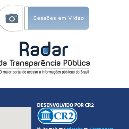
DESENVOLVIDO POR CR2
Muito mais que
criar site
ou
sistema para