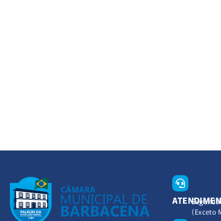
ATENDIME
Segunda 
(Exceto f