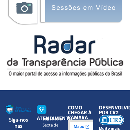
COMO
DESENVOLVI
CHEGAR À
POR CR2
CÂMARA
ATENDIMENTO
Siga-nos
Segunda à
nas
Sexta de
Muito mais