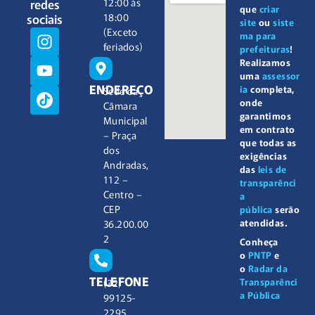
redes
12:00 às
que
criar
sociais
18:00
site
ou
siste
(Exceto
ma para
feriados)
prefeituras
!
Realizamos
uma
assessor
ENDEREÇO
ia
completa,
Sede da
onde
Câmara
garantimos
Municipal
em contrato
– Praça
que todas as
dos
exigências
Andradas,
das
leis de
112 –
transparênci
Centro –
a
CEP
pública
serão
atendidas.
36.200.00
2
Conheça
o
PNTP
e
o
Radar da
TELEFONE
Transparênci
(32)
a Pública
99125-
2295