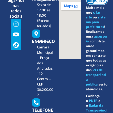
nas
Sexta de
Muito mais
redes
12:00 às
que
criar
sociais
18:00
site
ou
siste
(Exceto
ma para
feriados)
prefeituras
!
Realizamos
uma
assessor
ENDEREÇO
ia
completa,
Sede da
onde
Câmara
garantimos
Municipal
em contrato
– Praça
que todas as
dos
exigências
Andradas,
das
leis de
112 –
transparênci
Centro –
a
CEP
pública
serão
atendidas.
36.200.00
2
Conheça
o
PNTP
e
o
Radar da
TELEFONE
Transparênci
(32)