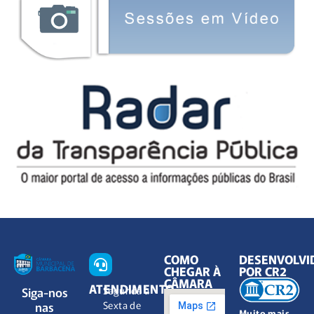
COMO
DESENVOLVI
CHEGAR À
POR CR2
CÂMARA
ATENDIMENTO
Siga-nos
Segunda à
nas
Sexta de
Muito mais