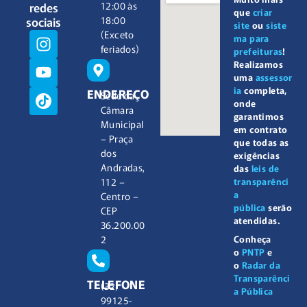
redes
12:00 às
que
criar
sociais
18:00
site
ou
siste
(Exceto
ma para
feriados)
prefeituras
!
Realizamos
uma
assessor
ia
completa,
ENDEREÇO
Sede da
onde
Câmara
garantimos
Municipal
em contrato
– Praça
que todas as
dos
exigências
Andradas,
das
leis de
112 –
transparênci
a
Centro –
pública
serão
CEP
atendidas.
36.200.00
2
Conheça
o
PNTP
e
o
Radar da
Transparênci
TELEFONE
(32)
a Pública
99125-