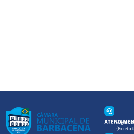
ATENDIME
Segunda 
(Exceto f