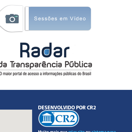
DESENVOLVIDO POR CR2
Muito mais que
criar site
ou
sistema para