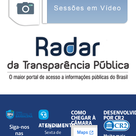
COMO
DESENVOLVI
CHEGAR À
POR CR2
CÂMARA
ATENDIMENTO
Siga-nos
Segunda à
nas
Sexta de
Muito mais