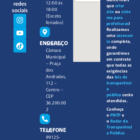
redes
12:00 às
que
criar
sociais
18:00
site
ou
siste
(Exceto
ma para
feriados)
prefeituras
!
Realizamos
uma
assessor
ia
completa,
ENDEREÇO
Sede da
onde
Câmara
garantimos
Municipal
em contrato
– Praça
que todas as
dos
exigências
Andradas,
das
leis de
112 –
transparênci
a
Centro –
pública
serão
CEP
atendidas.
36.200.00
2
Conheça
o
PNTP
e
o
Radar da
Transparênci
TELEFONE
(32)
a Pública
99125-