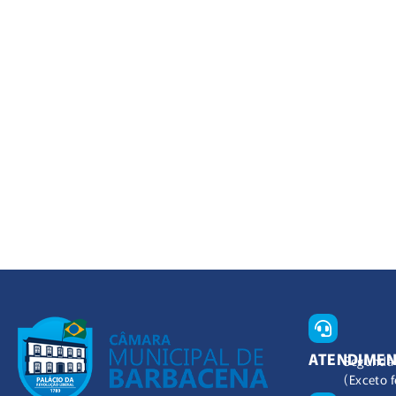
ATENDIME
Segunda 
(Exceto f