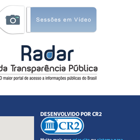
DESENVOLVIDO POR CR2
Muito mais que
criar site
ou
sistema para