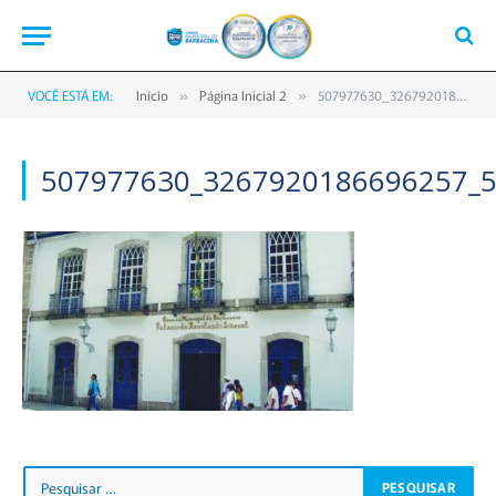
VOCÊ ESTÁ EM:
Início
Página Inicial 2
507977630_3267920186696257_5977431258863820885_n
»
»
507977630_3267920186696257_