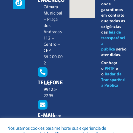
Sede da
onde
Câmara
garantimos
Municipal
em contrato
– Praça
que todas as
dos
exigências
Andradas,
das
leis de
112 –
transparênci
a
Centro –
pública
serão
CEP
atendidas.
36.200.00
2
Conheça
o
PNTP
e
o
Radar da
Transparênci
TELEFONE
(32)
a Pública
99125-
2295
E-MAIL
camaram
unicipal@
Nós usamos cookies para melhorar sua experiência de
barbacen