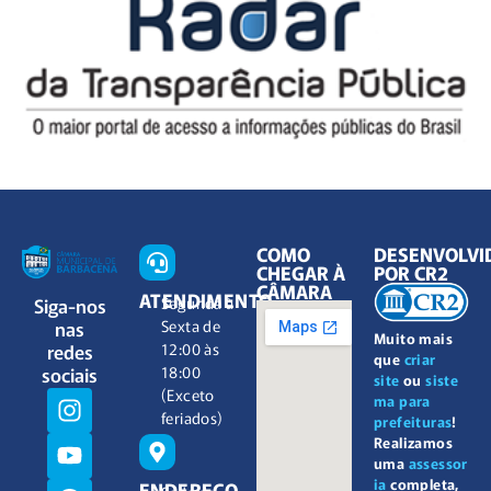
COMO
DESENVOLVI
CHEGAR À
POR CR2
CÂMARA
ATENDIMENTO
Siga-nos
Segunda à
nas
Sexta de
Muito mais
redes
12:00 às
que
criar
sociais
18:00
site
ou
siste
(Exceto
ma para
feriados)
prefeituras
!
Realizamos
uma
assessor
ia
completa,
ENDEREÇO