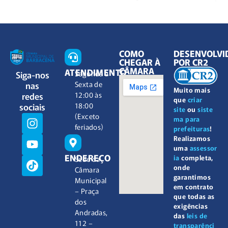
COMO
DESENVOLVI
CHEGAR À
POR CR2
CÂMARA
ATENDIMENTO
Siga-nos
Segunda à
nas
Sexta de
Muito mais
redes
12:00 às
que
criar
sociais
18:00
site
ou
siste
(Exceto
ma para
feriados)
prefeituras
!
Realizamos
uma
assessor
ENDEREÇO
ia
completa,
Sede da
onde
Câmara
garantimos
Municipal
em contrato
– Praça
que todas as
dos
exigências
Andradas,
das
leis de
112 –
transparênci