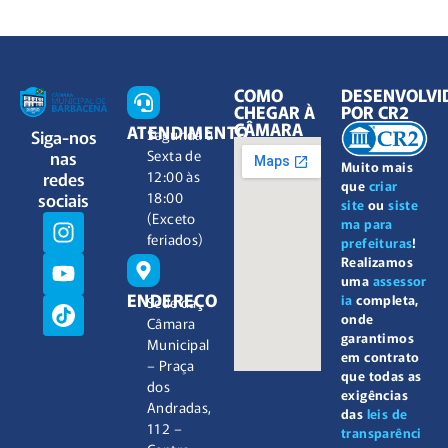
COMO
DESENVOLVI
CHEGAR À
POR CR2
CÂMARA
ATENDIMENTO
Siga-nos
Segunda à
nas
Sexta de
Muito mais
redes
12:00 às
que
criar
sociais
18:00
site
ou
siste
(Exceto
ma para
feriados)
prefeituras
!
Realizamos
uma
assessor
ENDEREÇO
ia
completa,
Sede da
onde
Câmara
garantimos
Municipal
em contrato
– Praça
que todas as
dos
exigências
Andradas,
das
leis de
112 –
transparênci